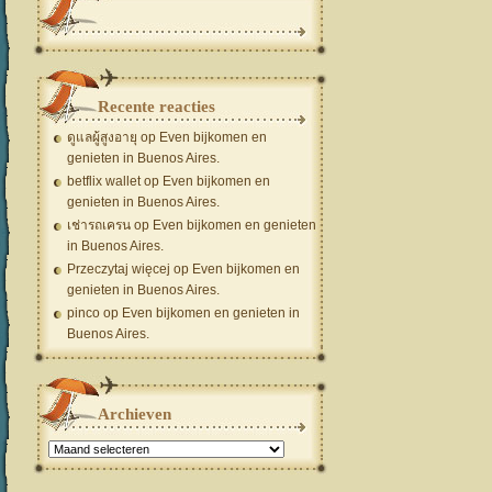
Recente reacties
ดูแลผู้สูงอายุ
op
Even bijkomen en
genieten in Buenos Aires.
betflix wallet
op
Even bijkomen en
genieten in Buenos Aires.
เช่ารถเครน
op
Even bijkomen en genieten
in Buenos Aires.
Przeczytaj więcej
op
Even bijkomen en
genieten in Buenos Aires.
pinco
op
Even bijkomen en genieten in
Buenos Aires.
Archieven
Archieven