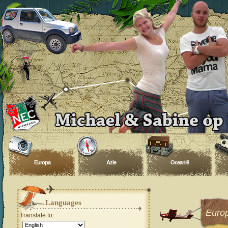
Europa
Azie
Oceanië
Languages
Euro
Translate to: