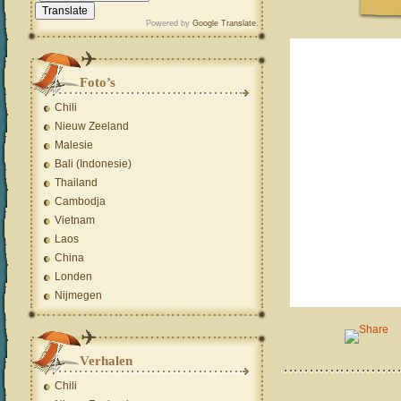
Powered by
Google Translate
.
Foto’s
Chili
Nieuw Zeeland
Malesie
Bali (Indonesie)
Thailand
Cambodja
Vietnam
Laos
China
Londen
Nijmegen
Verhalen
Chili