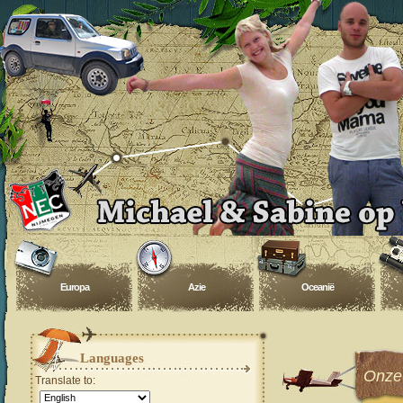
Europa
Azie
Oceanië
Languages
Onze 
Translate to: