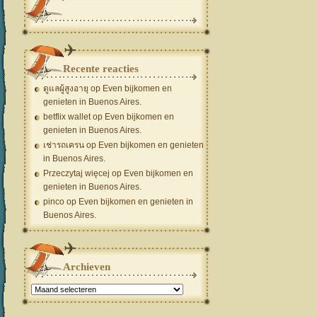
Recente reacties
ดูแลผู้สูงอายุ
op
Even bijkomen en
genieten in Buenos Aires.
betflix wallet
op
Even bijkomen en
genieten in Buenos Aires.
เช่ารถเครน
op
Even bijkomen en genieten
in Buenos Aires.
Przeczytaj więcej
op
Even bijkomen en
genieten in Buenos Aires.
pinco
op
Even bijkomen en genieten in
Buenos Aires.
Archieven
Archieven