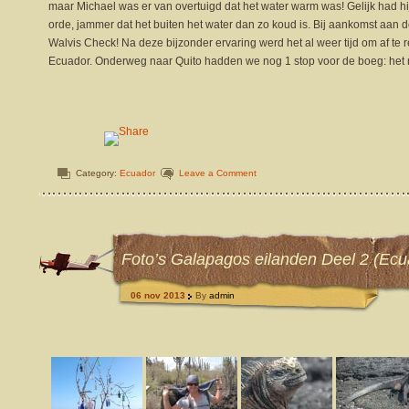
maar Michael was er van overtuigd dat het water warm was! Gelijk had h
orde, jammer dat het buiten het water dan zo koud is. Bij aankomst aan
Walvis Check! Na deze bijzonder ervaring werd het al weer tijd om af te 
Ecuador. Onderweg naar Quito hadden we nog 1 stop voor de boeg: het n
Category:
Ecuador
Leave a Comment
Foto’s Galapagos eilanden Deel 2 (Ecu
06 nov 2013
By
admin