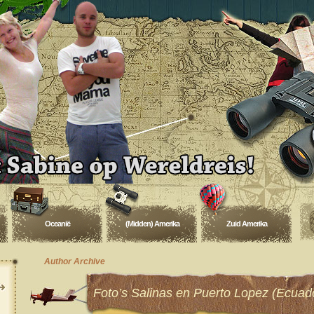
Oceanië
(Midden) Amerika
Zuid Amerika
Author Archive
Foto’s Salinas en Puerto Lopez (Ecuad