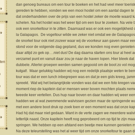
dan genoeg bureaus om een tour te boeken en het had veel meer toeriste
gereden te hebben, vonden we een mooi hostel om een aantal dagen te 
dat onderhandelen over de prijs van een hostel zeker de moeite waard kan
schelen. Na het hostel was het weer tijd om een tour te zoeken. Na vele 
ook een snorkeltour in te zitten. Daarnaast was er ook een mogelijkheid
la Galapagos. De vogeltour wilde we zeker niet omdat we de Galapagos
de snorkel tour ook niet zozeer waar wij de voorkeur aan gaven maar e
stond voor de volgende dag gepland, dus we konden nog even genieten van
daar altijd zo gek op….niet dus! De dag daarna starten ons tour al heel
verzamel punt en vanuit daar zou je naar de haven lopen. Hier bleek da
ten
dubbele. Allerlei groepen werden samen gegooid om de boot zo vol mogeli
kutgat!. Maar gelukkig hadden wij nog een redelijk plaatsje weten te b
n
tour was dat er een lunch inbegrepen was en dat je een gids kreeg, jam
spreekt. Wat wij het belangrijkste vonden was dat we een foto kregen 
n
moment riep de kapitein dat er mensen weer boven mochten plaats nemen,
tweede keer vertellen. Dus hup naar boven en daar hadden wij weer e
hadden we al wat zwemmende walvissen gezien maar de springende was
met een andere boot druk op zoek toen er een moment was dat onze kap
Had hij dat maar niet gedaan. Want in de verte zagen we meerdere walvi
letterlijk naast. Onze kapitein heeft nog geprobeerd om op tijd te zijn m
springen. We hebben op een afstand een beetje mee kunnen genieten 
Na deze teleurstelling was het al weer tijd om onze snorkeltour te gaan 