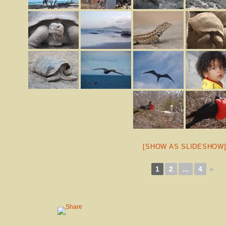
[SHOW AS SLIDESHOW
1
2
...
4
►