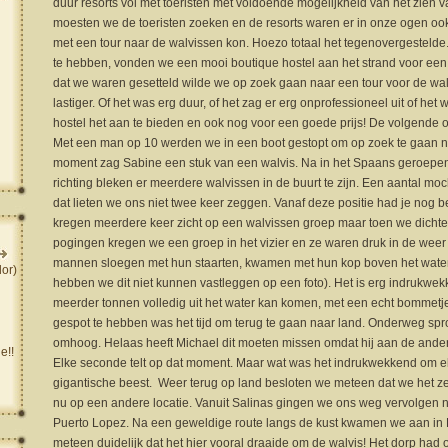
duur resorts vol met toeristen met voldoende mogelijkheid van het zien 
moesten we de toeristen zoeken en de resorts waren er in onze ogen ook
met een tour naar de walvissen kon. Hoezo totaal het tegenovergestelde
te hebben, vonden we een mooi boutique hostel aan het strand voor een
dat we waren gesetteld wilde we op zoek gaan naar een tour voor de wal
lastiger. Of het was erg duur, of het zag er erg onprofessioneel uit of he
hostel het aan te bieden en ook nog voor een goede prijs! De volgende 
Met een man op 10 werden we in een boot gestopt om op zoek te gaan 
moment zag Sabine een stuk van een walvis. Na in het Spaans geroepen
richting bleken er meerdere walvissen in de buurt te zijn. Een aantal moc
dat lieten we ons niet twee keer zeggen. Vanaf deze positie had je nog 
kregen meerdere keer zicht op een walvissen groep maar toen we dich
pogingen kregen we een groep in het vizier en ze waren druk in de weer
mannen sloegen met hun staarten, kwamen met hun kop boven het water 
or)
hebben we dit niet kunnen vastleggen op een foto). Het is erg indrukwek
meerder tonnen volledig uit het water kan komen, met een echt bommetj
gespot te hebben was het tijd om terug te gaan naar land. Onderweg spr
omhoog. Helaas heeft Michael dit moeten missen omdat hij aan de ander
e!!
Elke seconde telt op dat moment. Maar wat was het indrukwekkend om elk
gigantische beest. Weer terug op land besloten we meteen dat we het z
nu op een andere locatie. Vanuit Salinas gingen we ons weg vervolgen n
Puerto Lopez. Na een geweldige route langs de kust kwamen we aan in 
meteen duidelijk dat het hier vooral draaide om de walvis! Het dorp had