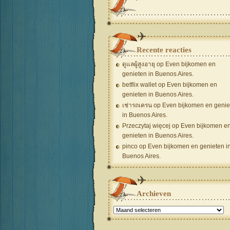
Recente reacties
ดูแลผู้สูงอายุ
op
Even bijkomen en
genieten in Buenos Aires.
betflix wallet
op
Even bijkomen en
genieten in Buenos Aires.
เช่ารถเครน
op
Even bijkomen en genie
in Buenos Aires.
Przeczytaj więcej
op
Even bijkomen e
genieten in Buenos Aires.
pinco
op
Even bijkomen en genieten i
Buenos Aires.
Archieven
Archieven