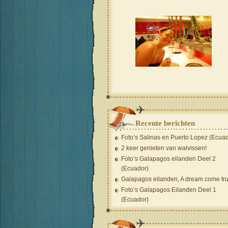
Recente berichten
Foto’s Salinas en Puerto Lopez (Ecuad
2 keer genieten van walvissen!
Foto’s Galapagos eilanden Deel 2
(Ecuador)
Galapagos eilanden, A dream come tru
Foto’s Galapagos Eilanden Deel 1
(Ecuador)