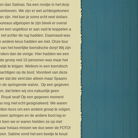
n dan Salinas. Na een rondje in het dorp
vertoeven. We zijn er wel achtergekomen
 zijn. Het kan je soms echt veel dollars
bureaus afgelopen te zijn bleek er overal
 om een vogeltour er aan vast te koppelen a
 net achter de rug hadden. Daarnaast was
en andere keus hadden we niet. Onze tour
 het heerlijke toeristische dorp! Wij zijn
 anders dan de vorige. Hier hadden we een
t de groep niet 10 personen was maar het
jk te krijgen. Welkom in een toeristisch
emachtigen op de boot. Voordeel van deze
mer dat die vent dan alleen maar Spaans
van de springende walvis. Op een gegeven
 dat lieten wij ons natuurlijk geen
en Royal seat! Op een gegeven moment
 nog niet echt gesignaleerd. We waren
itein koos om een andere groep te volgen.
ssen springen en de andere boot lag er
aar toen we er waren hielden ze op met
maar helaas missen we dus weer de FOTO!
doen. Sabine vond het een beetje te koud