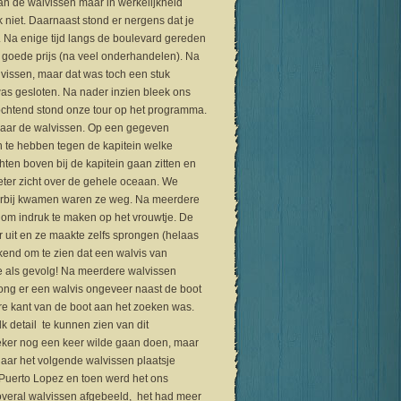
van de walvissen maar in werkelijkheid
 niet. Daarnaast stond er nergens dat je
. Na enige tijd langs de boulevard gereden
 goede prijs (na veel onderhandelen). Na
vissen, maar dat was toch een stuk
t was gesloten. Na nader inzien bleek ons
ochtend stond onze tour op het programma.
naar de walvissen. Op een gegeven
 te hebben tegen de kapitein welke
hten boven bij de kapitein gaan zitten en
beter zicht over de gehele oceaan. We
terbij kwamen waren ze weg. Na meerdere
 om indruk te maken op het vrouwtje. De
uit en ze maakte zelfs sprongen (helaas
kend om te zien dat een walvis van
e als gevolg! Na meerdere walvissen
ong er een walvis ongeveer naast de boot
e kant van de boot aan het zoeken was.
 detail te kunnen zien van dit
eker nog een keer wilde gaan doen, maar
aar het volgende walvissen plaatsje
Puerto Lopez en toen werd het ons
 overal walvissen afgebeeld, het had meer