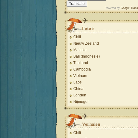
Powered by
Google Trans
Foto’s
Chili
Nieuw Zeeland
Malesie
Bali (Indonesie)
Thailand
Cambodja
Vietnam
Laos
China
Londen
Nijmegen
Verhalen
Chili