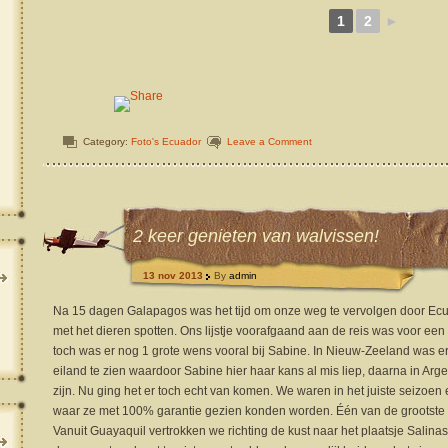
1
2
►
Category:
Foto's Ecuador
Leave a Comment
2 keer genieten van walvissen!
13 nov 2013
By
admin
Na 15 dagen Galapagos was het tijd om onze weg te vervolgen door Ecu
met het dieren spotten. Ons lijstje voorafgaand aan de reis was voor een 
toch was er nog 1 grote wens vooral bij Sabine. In Nieuw-Zeeland was er 
eiland te zien waardoor Sabine hier haar kans al mis liep, daarna in Argen
zijn. Nu ging het er toch echt van komen. We waren in het juiste seizoen
waar ze met 100% garantie gezien konden worden. Één van de grootste 
Vanuit Guayaquil vertrokken we richting de kust naar het plaatsje Salina