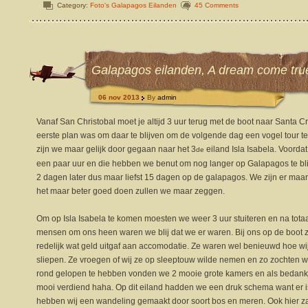
Category:
Foto's Galapagos Eilanden
45 Comments
Galapagos eilanden, A dream come true
06 nov 2013
By
admin
Vanaf San Christobal moet je altijd 3 uur terug met de boot naar Santa Cru
eerste plan was om daar te blijven om de volgende dag een vogel tour te
zijn we maar gelijk door gegaan naar het 3
eiland Isla Isabela. Voord
de
een paar uur en die hebben we benut om nog langer op Galapagos te bli
2 dagen later dus maar liefst 15 dagen op de galapagos. We zijn er maa
het maar beter goed doen zullen we maar zeggen.
Om op Isla Isabela te komen moesten we weer 3 uur stuiteren en na tota
mensen om ons heen waren we blij dat we er waren. Bij ons op de boot z
redelijk wat geld uitgaf aan accomodatie. Ze waren wel benieuwd hoe w
sliepen. Ze vroegen of wij ze op sleeptouw wilde nemen en zo zochten w
rond gelopen te hebben vonden we 2 mooie grote kamers en als bedank
mooi verdiend haha. Op dit eiland hadden we een druk schema want er is 
hebben wij een wandeling gemaakt door soort bos en meren. Ook hier