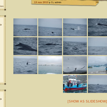
13 nov 2013
By
admin
late
.
[SHOW AS SLIDESHOW