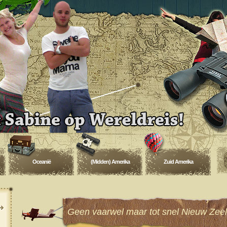
Oceanië
(Midden) Amerika
Zuid Amerika
Geen vaarwel maar tot snel Nieuw Zee