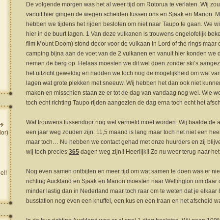
De volgende morgen was het al weer tijd om Rotorua te verlaten. Wij zo
vanuit hier gingen de wegen scheiden tussen ons en Sjaak en Marion. 
hebben we tijdens het rijden besloten om niet naar Taupo te gaan. We w
hier in de buurt lagen. 1 Van deze vulkanen is trouwens ongelofelijk be
film Mount Doom) stond decor voor de vulkaan in Lord of the rings maar d
camping bijna aan de voet van de 2 vulkanen en vanuit hier konden we de
nemen de berg op. Helaas moesten we dit wel doen zonder ski’s aange
het uitzicht geweldig en hadden we toch nog de mogelijkheid om wat van
lagen wat grote plekken met sneeuw. Wij hebben het dan ook niet kunn
maken en misschien staan ze er tot de dag van vandaag nog wel. Wie 
toch echt richting Taupo rijden aangezien de dag erna toch echt het afsc
Wat trouwens tussendoor nog wel vermeld moet worden. Wij baalde de a
een jaar weg zouden zijn. 11,5 maand is lang maar toch net niet een heel
or)
maar toch… Nu hebben we contact gehad met onze huurders en zij blijv
wij toch precies
365
dagen weg zijn!! Heerlijk!! Zo nu weer terug naar het
Nog even samen ontbijten en meer tijd om wat samen te doen was er ni
e!!
richting Auckland en Sjaak en Marion moesten naar Wellington om daar de
minder lastig dan in Nederland maar toch raar om te weten dat je elkaar
busstation nog even een knuffel, een kus en een traan en het afscheid wa