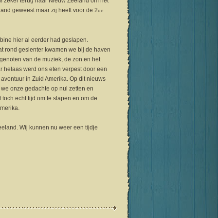
00% zeker terug naar Nieuw Zeeland om het
and geweest maar zij heeft voor de 2
de
ine hier al eerder had geslapen.
at rond geslenter kwamen we bij de haven
 genoten van de muziek, de zon en het
aar helaas werd ons eten verpest door een
 avontuur in Zuid Amerika. Op dit nieuws
e we onze gedachte op nul zetten en
toch echt tijd om te slapen en om de
Amerika.
eland. Wij kunnen nu weer een tijdje