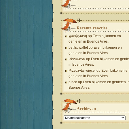
Recente reacties
ดูแลผู้สูงอายุ
op
Even bijkomen en
genieten in Buenos Aires.
betflix wallet
op
Even bijkomen en
genieten in Buenos Aires.
เช่ารถเครน
op
Even bijkomen en genie
in Buenos Aires.
Przeczytaj więcej
op
Even bijkomen e
genieten in Buenos Aires.
pinco
op
Even bijkomen en genieten i
Buenos Aires.
Archieven
Archieven