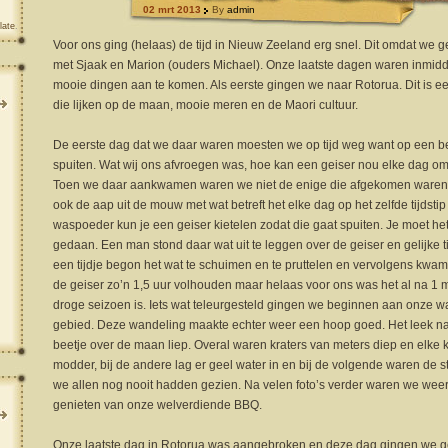
02 mrt 2013
By
admin
late
.
Voor ons ging (helaas) de tijd in Nieuw Zeeland erg snel. Dit omdat we 
met Sjaak en Marion (ouders Michael). Onze laatste dagen waren inmid
mooie dingen aan te komen. Als eerste gingen we naar Rotorua. Dit is e
die lijken op de maan, mooie meren en de Maori cultuur.
De eerste dag dat we daar waren moesten we op tijd weg want op een be
spuiten. Wat wij ons afvroegen was, hoe kan een geiser nou elke dag om
Toen we daar aankwamen waren we niet de enige die afgekomen waren o
ook de aap uit de mouw met wat betreft het elke dag op het zelfde tijdst
waspoeder kun je een geiser kietelen zodat die gaat spuiten. Je moet h
gedaan. Een man stond daar wat uit te leggen over de geiser en gelijke t
een tijdje begon het wat te schuimen en te pruttelen en vervolgens kwam e
de geiser zo’n 1,5 uur volhouden maar helaas voor ons was het al na 1 
droge seizoen is. Iets wat teleurgesteld gingen we beginnen aan onze wa
gebied. Deze wandeling maakte echter weer een hoop goed. Het leek na
beetje over de maan liep. Overal waren kraters van meters diep en elke k
modder, bij de andere lag er geel water in en bij de volgende waren de st
we allen nog nooit hadden gezien. Na velen foto’s verder waren we we
genieten van onze welverdiende BBQ.
Onze laatste dag in Rotorua was aangebroken en deze dag gingen we g