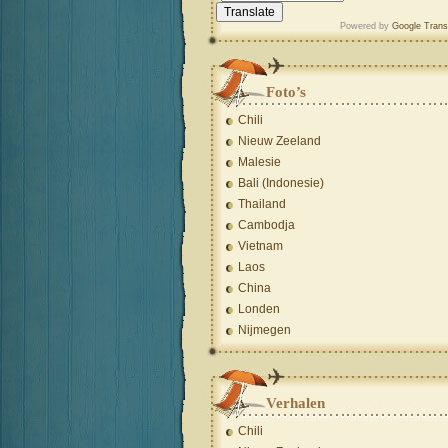
Powered by
Google Trans
Foto’s
Chili
Nieuw Zeeland
Malesie
Bali (Indonesie)
Thailand
Cambodja
Vietnam
Laos
China
Londen
Nijmegen
Verhalen
Chili