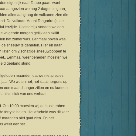
uden eigenlijk naar Taupo gaan, want
Maar aangezien we nog 2 dagen te gaan,
ilden allemaal graag de vulkanen zien die
kend. De vulkaan Mount Tongoriro (in de
at terzijde. Uiteindelijk vonden we een
 volgende morgen gelijk een skilift
zien het zomer was. Eenmaal boven was
 de sneeuw te genieten. Hier en daar
en laten om 2 schattige sneeuwpoppen te
weet.. Eenmaal weer beneden moesten we
heid gepland stond.
fgelopen maanden dat we niet precies
 jaar. We weten het, het slaat nergens op
en een maand langer zitten en nu kunnen
 laatste stuk van ons verhaal.
et. Om 10.00 moesten wij de bus hebben
 ferry te halen. Het afscheid was dit keer
 8 maanden niet gaat zien. Op het
s weer een feit.