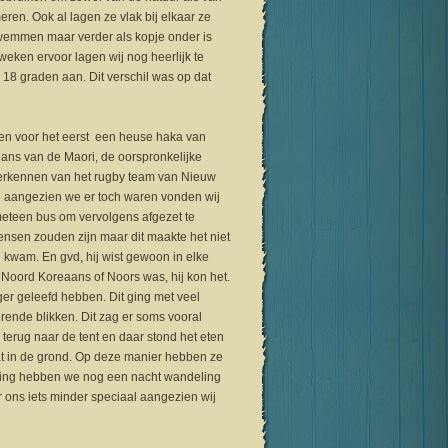
ren. Ook al lagen ze vlak bij elkaar ze
zwemmen maar verder als kopje onder is
 weken ervoor lagen wij nog heerlijk te
e 18 graden aan. Dit verschil was op dat
bben voor het eerst een heuse haka van
dans van de Maori, de oorspronkelijke
erkennen van het rugby team van Nieuw
en aangezien we er toch waren vonden wij
meteen bus om vervolgens afgezet te
mensen zouden zijn maar dit maakte het niet
 kwam. En gvd, hij wist gewoon in elke
 Noord Koreaans of Noors was, hij kon het.
er geleefd hebben. Dit ging met veel
ende blikken. Dit zag er soms vooral
 terug naar de tent en daar stond het eten
gat in de grond. Op deze manier hebben ze
uiting hebben we nog een nacht wandeling
ons iets minder speciaal aangezien wij