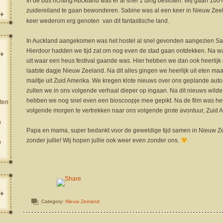
In de bus richting Auckland was er al snel 1 ding besloten. Wij gaan 1
zuidereiland te gaan bewonderen. Sabine was al een keer in Nieuw Zeel
keer wederom erg genoten van dit fantastische land.
In Auckland aangekomen was het hostel al snel gevonden aangezien Sab
Hierdoor hadden we tijd zat om nog even de stad gaan ontdekken. Na w
uit waar een heus festival gaande was. Hier hebben we dan ook heerlijk
laatste dagje Nieuw Zeeland. Na dit alles gingen we heerlijk uit eten m
mailtje uit Zuid Amerika. We kregen klote nieuws over ons geplande auto
zullen we in ons volgende verhaal dieper op ingaan. Na dit nieuws wild
hebben we nog snel even een bioscoopje mee gepikt. Na de film was het 
ten
volgende morgen te vertrekken naar ons volgende grote avontuur, Zuid 
n
Papa en mama, super bedankt voor de geweldige tijd samen in Nieuw Ze
zonder jullie! Wij hopen jullie ook weer even zonder ons.
n
Category:
Nieuw Zeeland