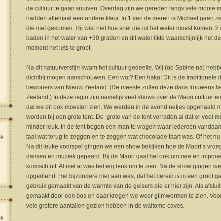
de cultuur te gaan snuiven. Overdag zijn we gereden langs vele mooie me
hadden allemaal een andere kleur. In 1 van de meren is Michael gaan 
die niet gekomen. Hij wist niet hoe snel die uit het water moest komen. 2
baden in het water van +30 graden en dit water tikte waarschijnlijk net d
moment net iets te groot.
Na dit natuurverstijn kwam het cultuur gedeelte. Wij (op Sabine na) he
dichtbij mogen aanschouwen. Een wat? Een haka! Dit is de traditionele 
bewoners van Nieuw Zeeland. (De meeste zullen deze dans trouwens h
Zeeland.) In deze regio zijn namelijk veel shows over de Maori cultuur 
dat we dit ook moesten zien. We werden in de avond netjes opgehaald 
worden bij een grote tent. De grote van de tent verraden al dat er veel 
minder leuk. In de tent begon een man te vragen waar iedereen vandaan
taal wat terug te zeggen en te zeggen wat chocolade taart was. Of het nu
Na dit leuke voorspel gingen we een show bekijken hoe de Maori’s vroeg
dansen en muziek gepaard. Bij de Maori gaat het ook om rare en imponer
komisch uit. Al met al was het erg leuk om te zien. Na de show gingen we
opgediend. Het bijzondere hier aan was, dat het bereid is in een groot 
gebruik gemaakt van de warmte van de geisers die er hier zijn. Als afsl
gemaakt door een bos en daar kregen we weer glimwormen te zien. Voor 
vele grotere aantallen gezien hebben in de waitomo caves.