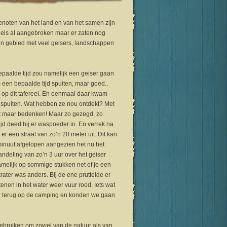
genoten van het land en van het samen zijn
dels al aangebroken maar er zaten nog
en gebied met veel geisers, landschappen
paalde tijd zou namelijk een geiser gaan
 een bepaalde tijd spuiten, maar goed..
p dit tafereel. En eenmaal daar kwam
ip spuiten. Wat hebben ze nou ontdekt? Met
et maar bedenken! Maar zo gezegd, zo
ijd deed hij er waspoeder in. En verrek na
r een straal van zo’n 20 meter uit. Dit kan
minuut afgelopen aangezien het nu het
ndeling van zo’n 3 uur over het geiser
melijk op sommige stukken net of je een
rater was anders. Bij de ene pruttelde er
enen in het water weer vuur rood. Iets wat
er terug op de camping en konden we gaan
ebruiken om zowel van de natuur als van