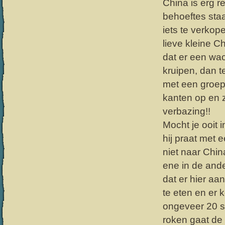
China is erg r
behoeftes staa
iets te verkop
lieve kleine 
dat er een wac
kruipen, dan t
met een groep 
kanten op en 
verbazing!!
Mocht je ooit 
hij praat met 
niet naar China
ene in de and
dat er hier aan
te eten en er 
ongeveer 20 se
roken gaat de 