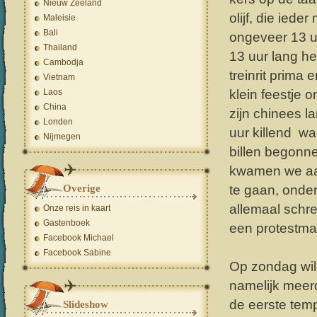
Nieuw Zeeland
olijf, die ied
Maleisie
Bali
ongeveer 13 uu
Thailand
13 uur lang 
Cambodja
treinrit prima
Vietnam
Laos
klein feestje 
China
zijn chinees l
Londen
uur killend w
Nijmegen
billen begonne
kwamen we aan
Overige
te gaan, onde
allemaal schr
Onze reis in kaart
Gastenboek
een protestmar
Facebook Michael
Facebook Sabine
Op zondag wil
namelijk meer
de eerste tem
Slideshow