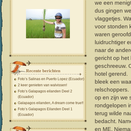
we een menigt
dus gingen we
vlaggetjes. Wa
voor stonden 
waren geroof
luidruchtiger e
naar de ander
gericht op he
geschreeuw. O
Recente berichten
hotel gerend.
Foto’s Salinas en Puerto Lopez (Ecuador)
bleek een waar
2 keer genieten van walvissen!
relschoppers.
Foto’s Galapagos eilanden Deel 2
op en zijn we
(Ecuador)
Galapagos eilanden, A dream come true!!
rondgelopen in
Foto’s Galapagos Eilanden Deel 1
terug wilde na
(Ecuador)
bedacht. Namel
en ME. Nieman