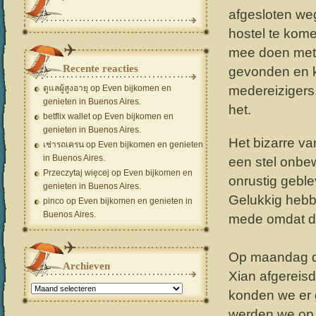
afgesloten we
hostel te kom
mee doen met 
Recente reacties
gevonden en k
ดูแลผู้สูงอายุ
op
Even bijkomen en
medereizigers
genieten in Buenos Aires.
het.
betflix wallet
op
Even bijkomen en
genieten in Buenos Aires.
Het bizarre van
เช่ารถเครน
op
Even bijkomen en genieten
in Buenos Aires.
een stel onbew
Przeczytaj więcej
op
Even bijkomen en
onrustig gebl
genieten in Buenos Aires.
Gelukkig hebb
pinco
op
Even bijkomen en genieten in
Buenos Aires.
mede omdat dit
Op maandag dra
Archieven
Xian afgereisd
Archieven
konden we er 
werden we op 