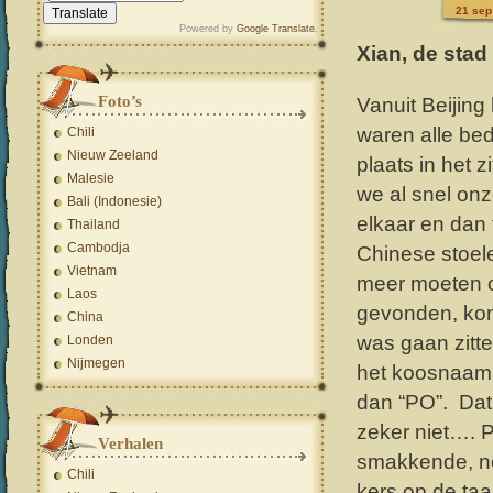
21 sep
Powered by
Google Translate
.
Xian, de stad 
Foto’s
Vanuit Beijin
waren alle be
Chili
Nieuw Zeeland
plaats in het 
Malesie
we al snel on
Bali (Indonesie)
elkaar en dan
Thailand
Cambodja
Chinese stoel
Vietnam
meer moeten om
Laos
gevonden, kon
China
was gaan zitt
Londen
Nijmegen
het koosnaam
dan “PO”. Dat
zeker niet…. 
Verhalen
smakkende, ne
Chili
kers op de taa