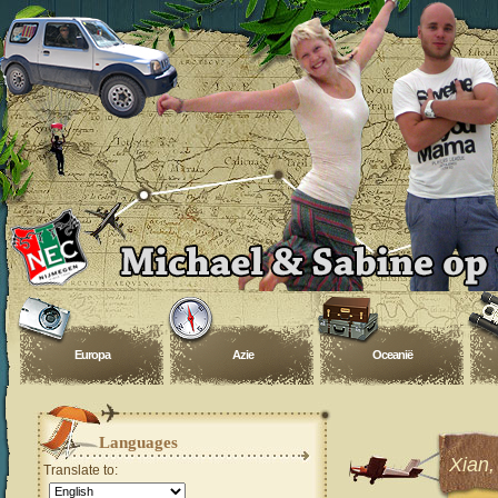
Europa
Azie
Oceanië
Languages
Xian,
Translate to: