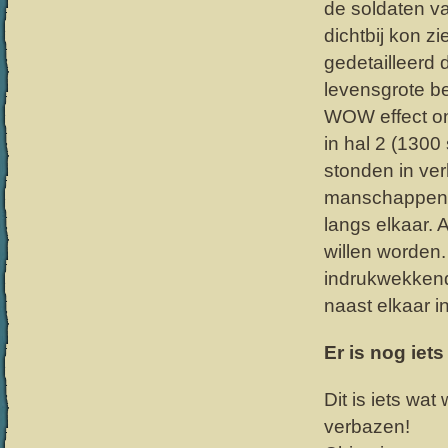
de soldaten va
dichtbij kon z
gedetailleerd 
levensgrote be
WOW effect ont
in hal 2 (130
stonden in ver
manschappen. I
langs elkaar. 
willen worden
indrukwekkend
naast elkaar i
Er is nog iet
Dit is iets wa
verbazen!