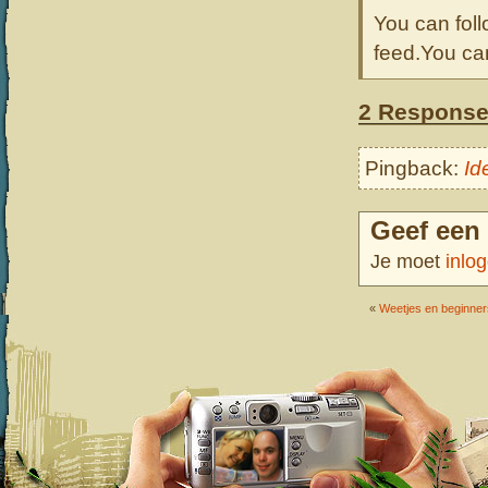
You can foll
feed.You c
2 Respons
Pingback:
Id
Geef een 
Je moet
inlo
«
Weetjes en beginner