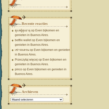
Recente reacties
ดูแลผู้สูงอายุ
op
Even bijkomen en
genieten in Buenos Aires.
betflix wallet
op
Even bijkomen en
genieten in Buenos Aires.
เช่ารถเครน
op
Even bijkomen en genieten
in Buenos Aires.
Przeczytaj więcej
op
Even bijkomen en
genieten in Buenos Aires.
pinco
op
Even bijkomen en genieten in
Buenos Aires.
Archieven
Archieven