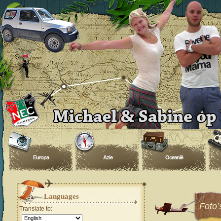
Europa
Azie
Oceanië
Languages
Foto’
Translate to: