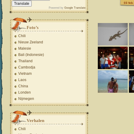
03 feb
Powered by
Google Translate
.
Foto’s
Chili
Nieuw Zeeland
Malesie
Bali (Indonesie)
Thailand
Cambodja
Vietnam
Laos
China
Londen
Nijmegen
Verhalen
Chili