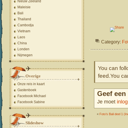
Nieuw Zeeland
Maleisie
Bali
Thailand
Cambodja
Vietnam
Laos
Category:
Fot
China
Londen
Nijmegen
You can foll
feed.You c
Overige
Onze reis in kaart
Gastenboek
Geef een 
Facebook Michael
Je moet
inlo
Facebook Sabine
«
Foto’s Bali deel 1 (I
Slideshow