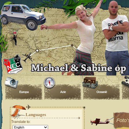
Europa
Azie
Oceanië
Languages
Foto’
Translate to: