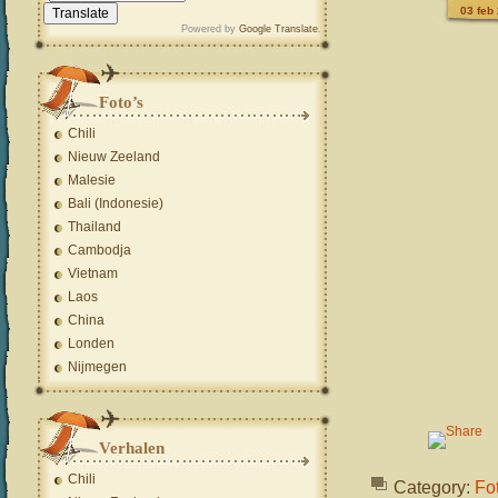
03 feb
Powered by
Google Translate
.
Foto’s
Chili
Nieuw Zeeland
Malesie
Bali (Indonesie)
Thailand
Cambodja
Vietnam
Laos
China
Londen
Nijmegen
Verhalen
Chili
Category:
Fot