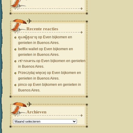
Recente reacties
ดูแลผู้สูงอายุ
op
Even bijkomen en
genieten in Buenos Aires.
betflix wallet
op
Even bijkomen en
genieten in Buenos Aires.
เช่ารถเครน
op
Even bijkomen en genieten
in Buenos Aires.
Przeczytaj więcej
op
Even bijkomen en
genieten in Buenos Aires.
pinco
op
Even bijkomen en genieten in
Buenos Aires.
Archieven
Archieven