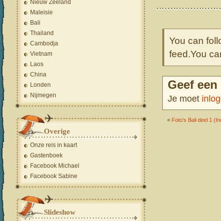
Nieuw Zeeland
Maleisie
Bali
Thailand
You can foll
Cambodja
feed.You c
Vietnam
Laos
China
Geef een 
Londen
Nijmegen
Je moet
inlo
«
Foto’s Bali deel 1 (I
Overige
Onze reis in kaart
Gastenboek
Facebook Michael
Facebook Sabine
Slideshow